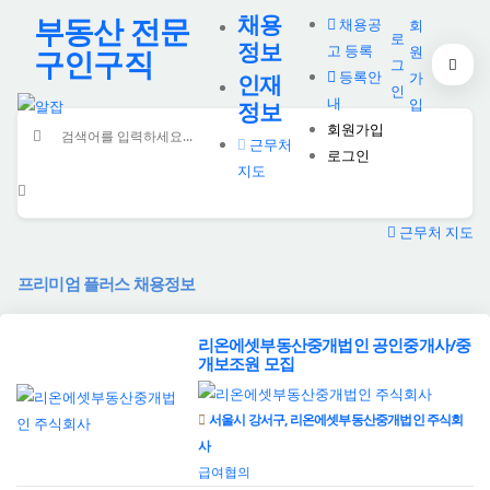
채용
부동산 전문
채용공
회
로
정보
고 등록
원
구인구직
그
등록안
가
인재
인
내
입
정보
회원가입
근무처
로그인
지도
근무처 지도
프리미엄 플러스 채용정보
리온에셋부동산중개법인 공인중개사/중
개보조원 모집
서울시 강서구, 리온에셋부동산중개법인 주식회
사
급여협의