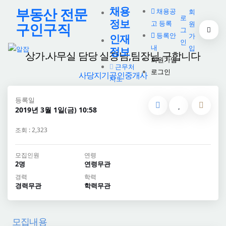
채용
부동산 전문
채용공
회
로
정보
고 등록
원
구인구직
그
등록안
가
인재
인
내
입
정보
상가.사무실 담당 실장님,팀장님 구합니다
회원가입
근무처
로그인
사당지기공인중개사
지도
등록일
2019년 3월 1일(금) 10:58
조회 : 2,323
모집인원
연령
2명
연령무관
경력
학력
경력무관
학력무관
모집내용