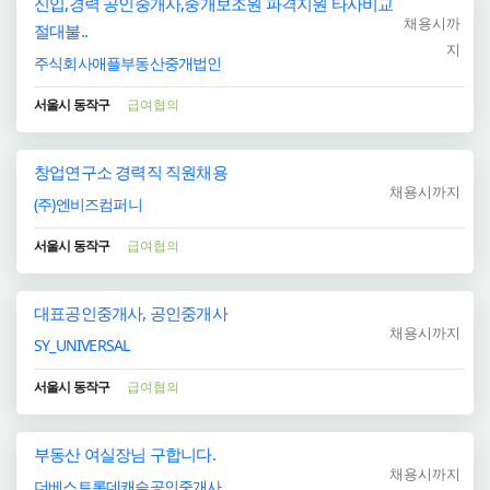
신입,경력 공인중개사,중개보조원 파격지원 타사비교
채용시까
절대불..
지
주식회사애플부동산중개법인
서울시 동작구
급여협의
창업연구소 경력직 직원채용
채용시까지
(주)엔비즈컴퍼니
서울시 동작구
급여협의
대표공인중개사, 공인중개사
채용시까지
SY_UNIVERSAL
서울시 동작구
급여협의
부동산 여실장님 구합니다.
채용시까지
더베스트롯데캐슬공인중개사..