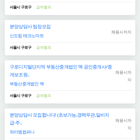
서울시 구로구
급여협의
분양상담사 팀장모집
채용시까지
신도림 테크노마트
서울시 구로구
급여협의
구로디지털단지역 부동산중개법인 맥 공인중개사/중
채용시까
개보조원..
지
부동산중개법인 맥
서울시 구로구
급여협의
분양상담사 모집합니다! (초보가능,경력무관,일비지
채용시까
급-주..
지
와이엠컴퍼니