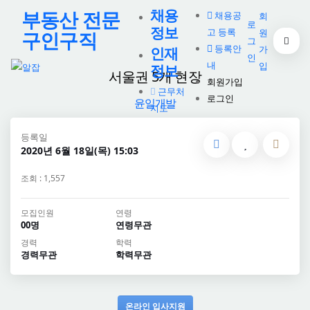
채용
부동산 전문
채용공
회
로
정보
고 등록
원
구인구직
그
등록안
가
인재
인
내
입
정보
서울권 5개 현장
회원가입
근무처
로그인
윤일개발
지도
등록일
2020년 6월 18일(목) 15:03
조회 : 1,557
모집인원
연령
00명
연령무관
경력
학력
경력무관
학력무관
온라인 입사지원