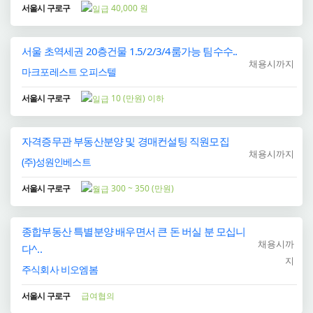
서울시 구로구
40,000 원
서울 초역세권 20층건물 1.5/2/3/4룸가능 팀수수..
채용시까지
마크포레스트 오피스텔
서울시 구로구
10 (만원) 이하
자격증무관 부동산분양 및 경매컨설팅 직원모집
채용시까지
(주)성원인베스트
서울시 구로구
300 ~ 350 (만원)
종합부동산 특별분양 배우면서 큰 돈 버실 분 모십니
채용시까
다^..
지
주식회사 비오엠봄
서울시 구로구
급여협의