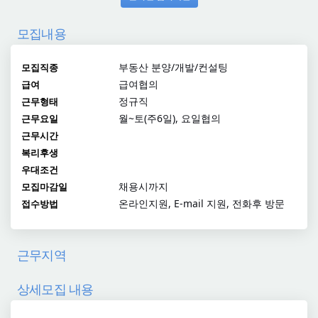
모집내용
부동산 분양/개발/컨설팅
모집직종
급여협의
급여
정규직
근무형태
월~토(주6일), 요일협의
근무요일
근무시간
복리후생
우대조건
채용시까지
모집마감일
온라인지원, E-mail 지원, 전화후 방문
접수방법
근무지역
상세모집 내용