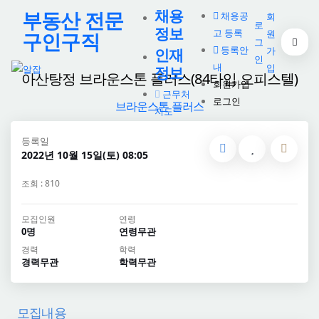
채용
부동산 전문
채용공
회
로
정보
고 등록
원
구인구직
그
등록안
가
인재
인
내
입
정보
아산탕정 브라운스톤 플러스(84타입 오피스텔)
회원가입
근무처
로그인
브라운스톤 플러스
지도
등록일
2022년 10월 15일(토) 08:05
조회 : 810
모집인원
연령
0명
연령무관
경력
학력
경력무관
학력무관
모집내용