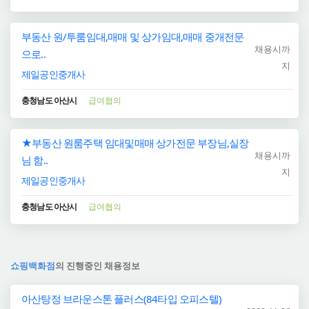
부동산 원/투룸임대,매매 및 상가임대,매매 중개전문
채용시까
으로..
지
제일공인중개사
충청남도 아산시
급여협의
★부동산 원룸주택 임대및매매 상가전문 부장님,실장
채용시까
님 함..
지
제일공인중개사
충청남도 아산시
급여협의
쇼핑백화점
의 진행중인 채용정보
아산탕정 브라운스톤 플러스(84타입 오피스텔)