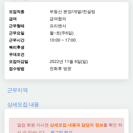
부동산 분양/개발/컨설팅
모집직종
급여협의
급여
프리랜서
근무형태
월~토(주6일)
근무요일
10:00 ~ 17:00
근무시간
복리후생
우대조건
2022년 11월 6일(일)
모집마감일
전화후 방문
접수방법
근무지역
상세모집 내용
알잡 회원 이시면
상세모집 내용과 담당자 정보
를 확인 하
실 수 있습니다....
로그인 하기