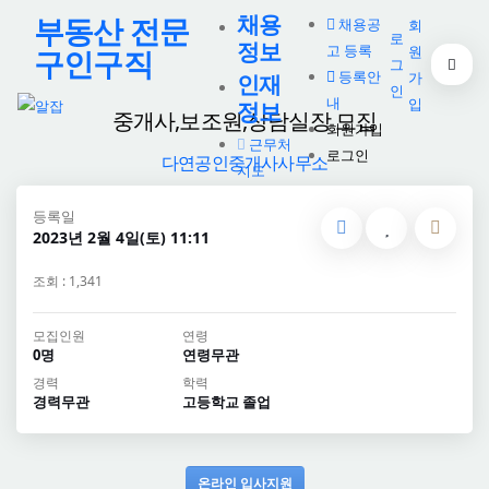
채용
부동산 전문
채용공
회
로
정보
고 등록
원
구인구직
그
등록안
가
인재
인
내
입
정보
중개사,보조원,상담실장 모집
회원가입
근무처
로그인
다연공인중개사사무소
지도
등록일
2023년 2월 4일(토) 11:11
조회 : 1,341
모집인원
연령
0명
연령무관
경력
학력
경력무관
고등학교 졸업
온라인 입사지원