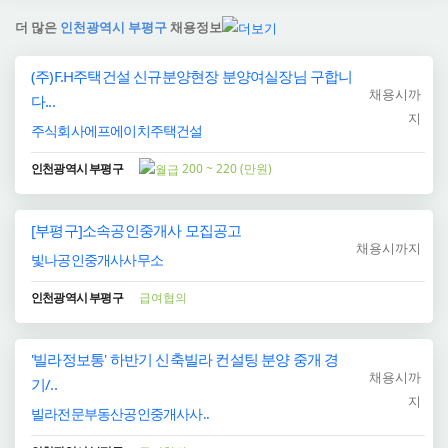
더 많은
인천광역시 부평구
채용정보
(주)F.H주택건설 신규분양현장 분양여실장님 구합니
채용시까
다...
지
주식회사에프에이치주택건설
인천광역시 부평구
200 ~ 220 (만원)
[부평구]소속공인중개사 모집공고
채용시까지
빛나공인중개사사무소
인천광역시 부평구
급여협의
'빌라정보통' 하반기 신축빌라 컨설팅 분양 중개 경
채용시까
기/..
지
빌라전문부동산공인중개사사..