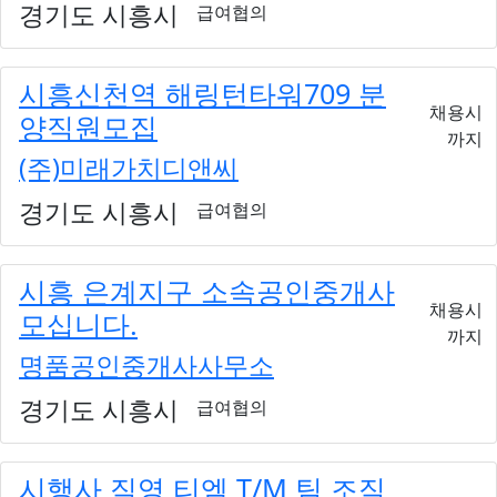
경기도 시흥시
급여협의
시흥신천역 해링턴타워709 분
채용시
양직원모집
까지
(주)미래가치디앤씨
경기도 시흥시
급여협의
시흥 은계지구 소속공인중개사
채용시
모십니다.
까지
명품공인중개사사무소
경기도 시흥시
급여협의
시행사 직영 티엠 T/M 팀 조직