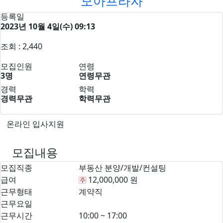
모아프라자
등록일
2023년 10월 4일(수) 09:13
조회 : 2,440
모집인원
연령
3명
연령무관
경력
학력
경력무관
학력무관
온라인 입사지원
모집내용
모집직종
부동산 분양/개발/컨설팅
급여
12,000,000 원
근무형태
계약직
근무요일
근무시간
10:00 ~ 17:00