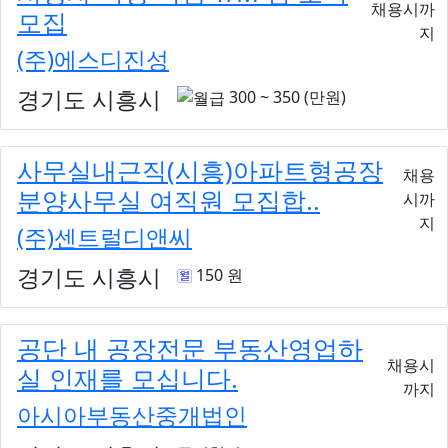
채용시까
모집
지
(주)에스디진성
경기도 시흥시
300 ~ 350 (만원)
사무실내근직(시흥)아파트형공장
채용
분양사무실 여직원 모집합..
시까
지
(주)센트럴디앤씨
경기도 시흥시
150 원
공단 내 공장전문 부동산영업하
채용시
실 인재를 모십니다.
까지
아시아부동산중개법인