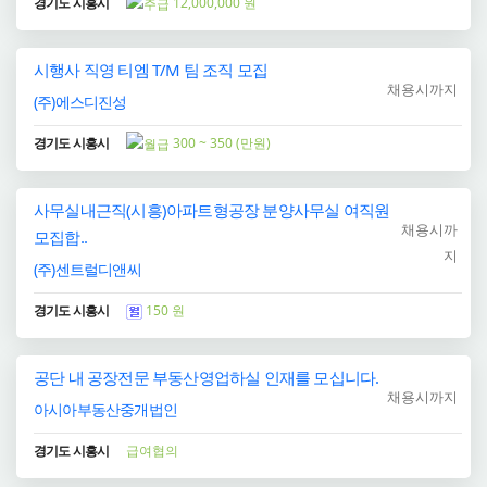
경기도 시흥시
12,000,000 원
시행사 직영 티엠 T/M 팀 조직 모집
채용시까지
(주)에스디진성
경기도 시흥시
300 ~ 350 (만원)
사무실내근직(시흥)아파트형공장 분양사무실 여직원
채용시까
모집합..
지
(주)센트럴디앤씨
경기도 시흥시
150 원
공단 내 공장전문 부동산영업하실 인재를 모십니다.
채용시까지
아시아부동산중개법인
경기도 시흥시
급여협의