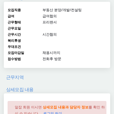
부동산 분양/개발/컨설팅
모집직종
급여협의
급여
프리랜서
근무형태
근무요일
시간협의
근무시간
복리후생
우대조건
채용시까지
모집마감일
전화후 방문
접수방법
근무지역
상세모집 내용
알잡 회원 이시면
상세모집 내용과 담당자 정보
를 확인 하
실 수 있습니다....
로그인 하기