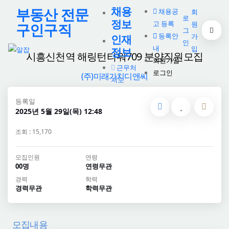
채용
부동산 전문
채용공
회
로
정보
고 등록
원
구인구직
그
등록안
가
인재
인
내
입
정보
시흥신천역 해링턴타워709 분양직원모집
회원가입
근무처
로그인
(주)미래가치디앤씨
지도
등록일
2025년 5월 29일(목) 12:48
조회 : 15,170
모집인원
연령
00명
연령무관
경력
학력
경력무관
학력무관
모집내용