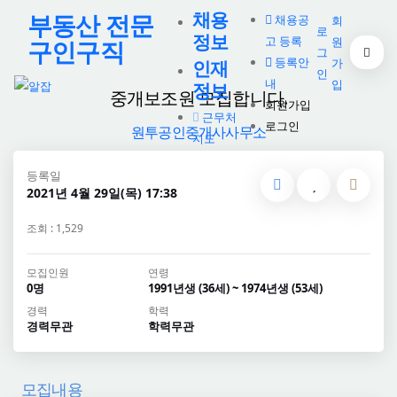
채용
부동산 전문
채용공
회
로
정보
고 등록
원
구인구직
그
등록안
가
인재
인
내
입
정보
중개보조원 모집합니다.
회원가입
근무처
로그인
원투공인중개사사무소
지도
등록일
2021년 4월 29일(목) 17:38
조회 : 1,529
모집인원
연령
0명
1991년생 (36세) ~ 1974년생 (53세)
경력
학력
경력무관
학력무관
모집내용