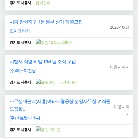
경기도 시흥시
급여협의
시흥 장현지구 1등 본부 상가 팀원모집
2023-10-31
모아프라자
경기도 시흥시
12,000,000 원
시행사 직영 티엠 T/M 팀 조직 모집
채용시까지
(주)에스디진성
경기도 시흥시
300 ~ 350 (만원)
사무실내근직(시흥)아파트형공장 분양사무실 여직원
채용시까
모집합..
지
(주)센트럴디앤씨
경기도 시흥시
150 원